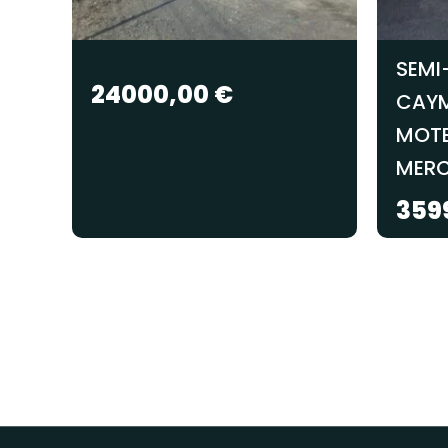
SEMI-
24000,00
€
CAYM
MOTE
MER
359