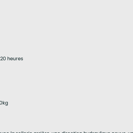
220 heures
00kg