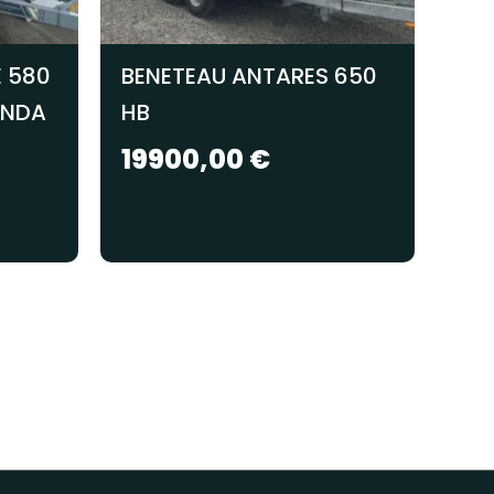
E 580
BENETEAU ANTARES 650
ONDA
HB
19900,00
€