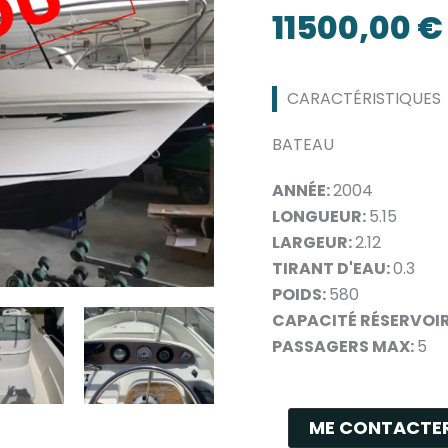
11500,00
€
CARACTÉRISTIQUES
BATEAU
ANNÉE:
2004
LONGUEUR:
5.15
LARGEUR:
2.12
TIRANT D'EAU:
0.3
POIDS:
580
CAPACITÉ RÉSERVOI
PASSAGERS MAX:
5
ME CONTACTE