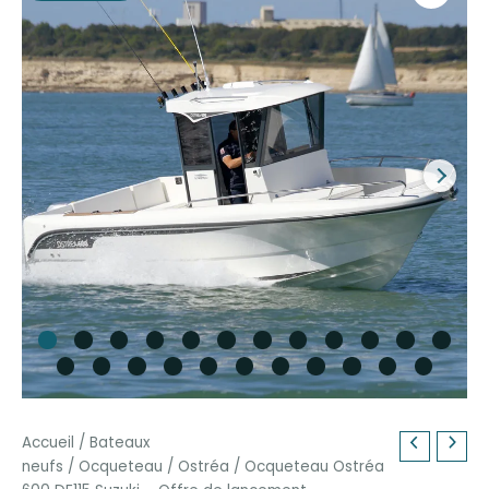
Accueil
/
Bateaux
neufs
/
Ocqueteau
/
Ostréa
/ Ocqueteau Ostréa