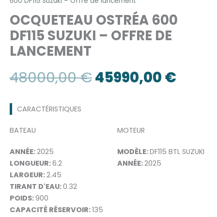
600 DF115 Suzuki – Offre de lancement
OCQUETEAU OSTRÉA 600
DF115 SUZUKI – OFFRE DE
LANCEMENT
Le
Le
48000,00
€
45990,00
€
prix
prix
CARACTÉRISTIQUES
initial
actue
BATEAU
MOTEUR
était :
est :
ANNÉE:
2025
MODÈLE:
DF115 BTL SUZUKI
LONGUEUR:
6.2
ANNÉE:
2025
48000,00 €.
45990
LARGEUR:
2.45
TIRANT D'EAU:
0.32
POIDS:
900
CAPACITÉ RÉSERVOIR:
135