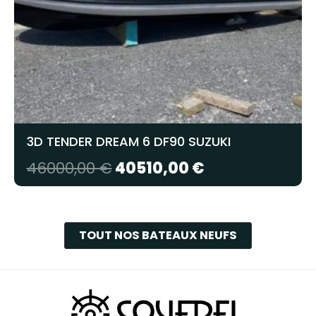
3D TENDER DREAM 6 DF90 SUZUKI
Le
Le
46000,00
€
40510,00
€
prix
prix
initial
actuel
était :
est :
TOUT NOS BATEAUX NEUFS
46000,00 €.
40510,00 €.